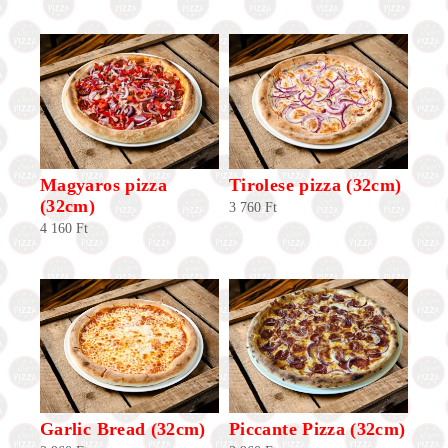
Magyaros pizza
Tirolese pizza (32cm)
(32cm)
3 760
Ft
4 160
Ft
Garlic Bread (32cm)
Piccante Pizza (32cm)