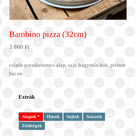
Bambino pizza (32cm)
3 860
Ft
csípős paradicsomos alap, sajt, hagymás-bab, pirított
bacon
Extrák
Alapok *
Húsok
Sajtok
Szószok
Zöldségek