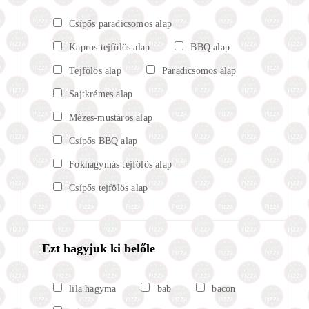
Csípős paradicsomos alap
Kapros tejfölös alap
BBQ alap
Tejfölös alap
Paradicsomos alap
Sajtkrémes alap
Mézes-mustáros alap
Csípős BBQ alap
Fokhagymás tejfölös alap
Csípős tejfölös alap
Ezt hagyjuk ki belőle
lila hagyma
bab
bacon