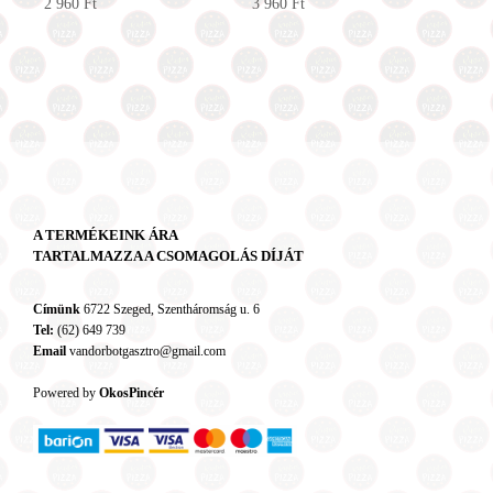
2 960
Ft
3 960
Ft
A TERMÉKEINK ÁRA
TARTALMAZZA A CSOMAGOLÁS DÍJÁT
Címünk
6722 Szeged, Szentháromság u. 6
Tel:
(62) 649 739
Email
vandorbotgasztro@gmail.com
Powered by
OkosPincér