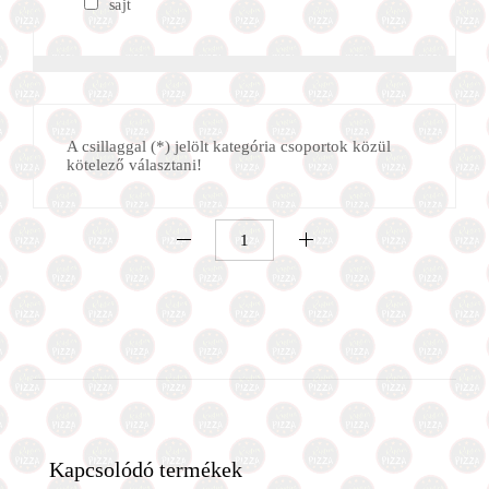
sajt
A csillaggal (*) jelölt kategória csoportok közül
kötelező választani!
Bambino
pizza
(32cm)
mennyiség
Kapcsolódó termékek