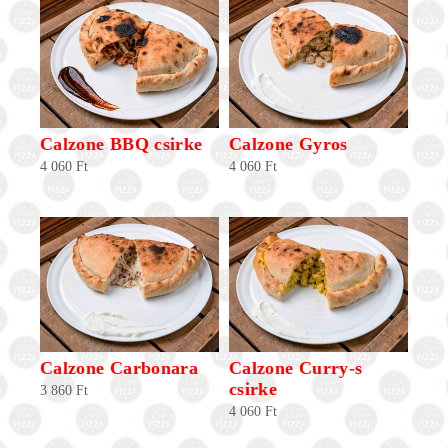
Calzone BBQ csirke
Calzone Gyros
4 060
Ft
4 060
Ft
Calzone Carbonara
Calzone Curry-s
csirke
3 860
Ft
4 060
Ft