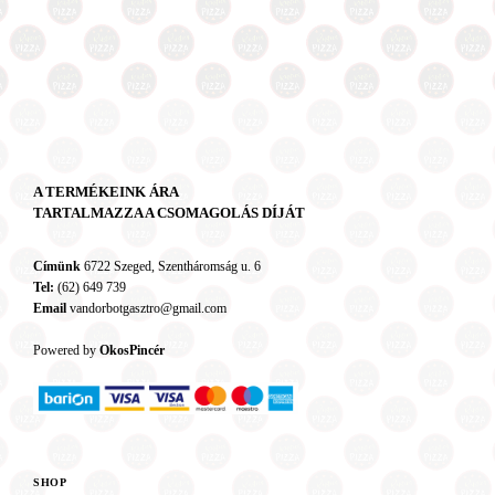
A TERMÉKEINK ÁRA
TARTALMAZZA A CSOMAGOLÁS DÍJÁT
Címünk
6722 Szeged, Szentháromság u. 6
Tel:
(62) 649 739
Email
vandorbotgasztro@gmail.com
Powered by
OkosPincér
SHOP