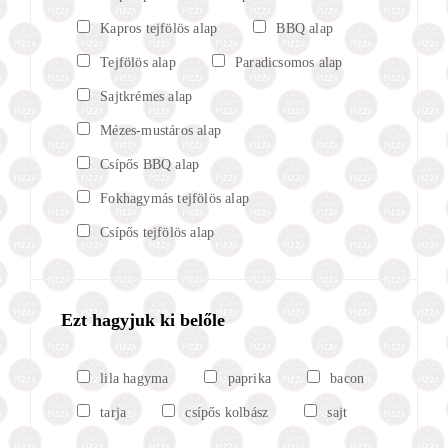
Kapros tejfölös alap
BBQ alap
Tejfölös alap
Paradicsomos alap
Sajtkrémes alap
Mézes-mustáros alap
Csípős BBQ alap
Fokhagymás tejfölös alap
Csípős tejfölös alap
Ezt hagyjuk ki belőle
lila hagyma
paprika
bacon
tarja
csípős kolbász
sajt