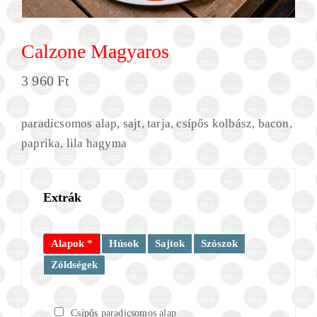
Calzone Magyaros
3 960
Ft
paradicsomos alap, sajt, tarja, csípős kolbász, bacon,
paprika, lila hagyma
Extrák
Alapok *
Húsok
Sajtok
Szószok
Zöldségek
Csípős paradicsomos alap