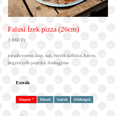
Falusi Ízek pizza (26cm)
3 060
Ft
paradicsomos alap, sajt, füstölt kolbász, bacon,
hegyes erős paprika, lilahagyma
Extrák
Alapok *
Húsok
Sajtok
Zöldségek