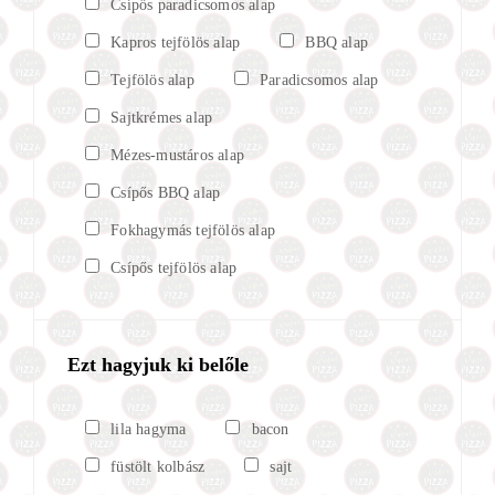
Csípős paradicsomos alap
Kapros tejfölös alap
BBQ alap
Tejfölös alap
Paradicsomos alap
Sajtkrémes alap
Mézes-mustáros alap
Csípős BBQ alap
Fokhagymás tejfölös alap
Csípős tejfölös alap
Ezt hagyjuk ki belőle
lila hagyma
bacon
füstölt kolbász
sajt