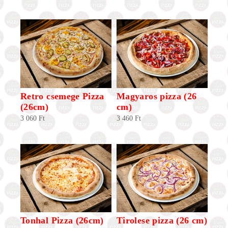
Retro csemege Pizza
Magyaros pizza (26
(26cm)
cm)
3 060
Ft
3 460
Ft
Tonhal Pizza (26cm)
Tirolese pizza (26 cm)