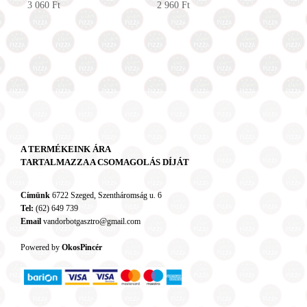
3 060
Ft
2 960
Ft
A TERMÉKEINK ÁRA
TARTALMAZZA A CSOMAGOLÁS DÍJÁT
Címünk
6722 Szeged, Szentháromság u. 6
Tel:
(62) 649 739
Email
vandorbotgasztro@gmail.com
Powered by
OkosPincér