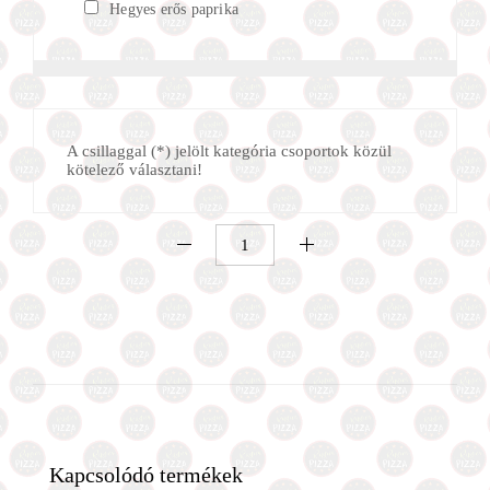
Hegyes erős paprika
A csillaggal (*) jelölt kategória csoportok közül
kötelező választani!
Falusi
Ízek
pizza
(26cm)
mennyiség
Kapcsolódó termékek