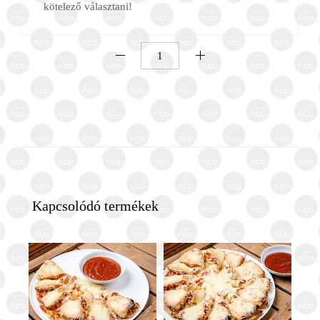
kötelező választani!
Son-
Go-
Ku
twister
12
db
mennyiség
Kapcsolódó termékek