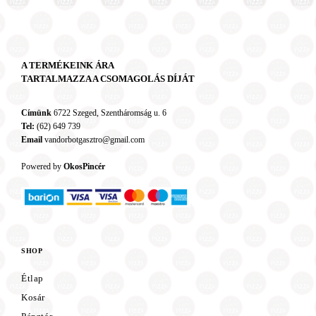
A TERMÉKEINK ÁRA
TARTALMAZZA A CSOMAGOLÁS DÍJÁT
Címünk
6722 Szeged, Szentháromság u. 6
Tel:
(62) 649 739
Email
vandorbotgasztro@gmail.com
Powered by
OkosPincér
SHOP
Étlap
Kosár