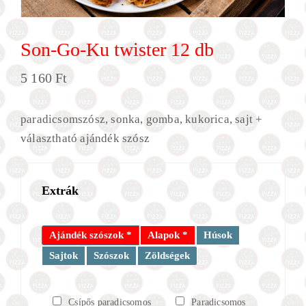
Son-Go-Ku twister 12 db
5 160
Ft
paradicsomszósz, sonka, gomba, kukorica, sajt +
választható ajándék szósz
Extrák
Ajándék szószok *
Alapok *
Húsok
Sajtok
Szószok
Zöldségek
Csípős paradicsomos
Paradicsomos