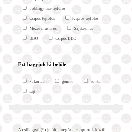
Fokhagymás-tejfölös
Csípős tejfölös
Kapros tejfölös
Mézes mustáros
Sajtkrémes
BBQ
Csípős BBQ
Ezt hagyjuk ki belőle
kukorica
gomba
sonka
sajt
A csillaggal (*) jelölt kategória csoportok közül