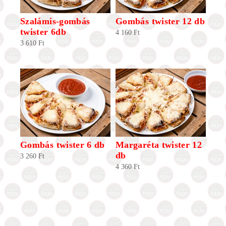
Szalámis-gombás
Gombás twister 12 db
twister 6db
4 160
Ft
3 610
Ft
Gombás twister 6 db
Margaréta twister 12
db
3 260
Ft
4 360
Ft