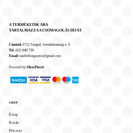
A TERMÉKEINK ÁRA
TARTALMAZZA A CSOMAGOLÁS DÍJÁT
Címünk
6722 Szeged, Szentháromság u. 6
Tel:
(62) 649 739
Email
vandorbotgasztro@gmail.com
Powered by
OkosPincér
SHOP
Étlap
Kosár
Pénztár