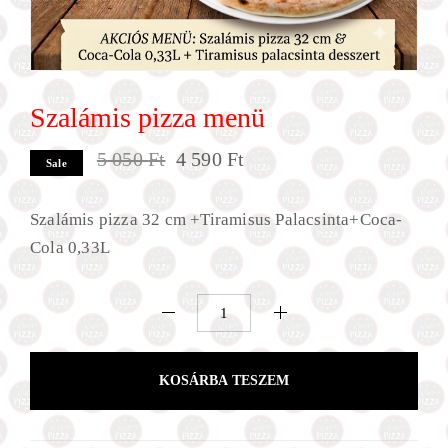
Szalámis pizza menü
Original
Current
5 050
Ft
4 590
Ft
Sale
price
price
Szalámis pizza 32 cm +Tiramisus Palacsinta+Coca-
was:
is:
Cola 0,33L
5
4
050 Ft.
590 Ft.
Szalámis
pizza
menü
KOSÁRBA TESZEM
mennyiség